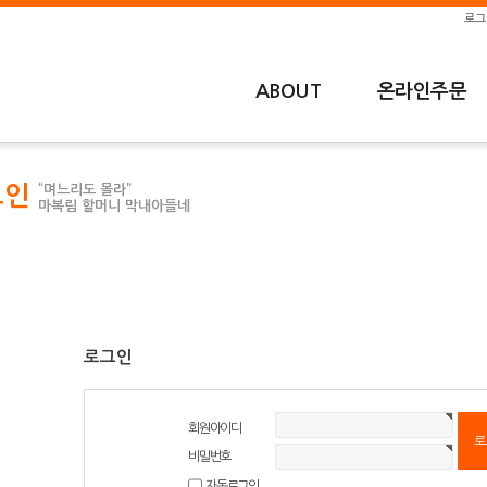
로그
ABOUT
온라인주문
그인
“며느리도 몰라”
마복림 할머니 막내아들네
로그인
회원아이디
비밀번호
자동로그인