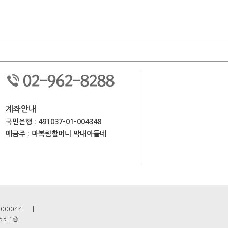
계좌안내
국민은행 : 491037-01-004348
예금주 : 마복림할머니 막내아들네
4    ㅣ     

3 1층
