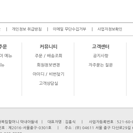
관
개인정보 취급방침
이메일 무단수집거부
사업자정보확인
주문
커뮤니티
고객센터
이 메뉴
주문 / 배송조회
공지사항
메뉴
회원정보변경
자주묻는 질문
아이디 / 비번찾기
고객상담실
복림할머니 막내아들네  ㅣ   대표자명 : 김홍식    ㅣ    사업자등록번호 : 521-60-00004
: 제2016-서울중구-0301호    ㅣ    주소 : (우) 04611 서울 중구 다산로29길 6