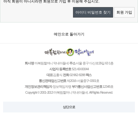
아직 회원이 아니시라면 회원으로 가입 후 이용해 주십시오.
아이디 비밀번호 찾기
회원 가입
메인으로 돌아가기
회사명
마복림할머니 막내아들네
주소
서울 중구 다산로29길 63 1층
사업자 등록번호
521-60-00044
대표
김홍식
전화
02-962-8288
팩스
통신판매업신고번호
제2016-서울중구-0301호
개인정보관리책임자
정보책임자명
부가통신사업신고번호
12345호
Copyright © 2001-2013 마복림할머니 막내아들네. All Rights Reserved.
상단으로