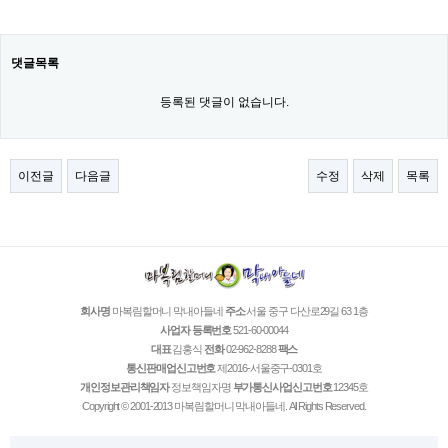
댓글목록
등록된 댓글이 없습니다.
이전글
다음글
수정
삭제
목록
회사명
마복림할머니 막내아들네
주소
서울 중구 다산로29길 63 1층
사업자 등록번호
521-60-00044
대표
김홍식
전화
02-962-8288
팩스
통신판매업신고번호
제2016-서울중구-0301호
개인정보관리책임자
정보책임자명
부가통신사업신고번호
12345호
Copyright © 2001-2013 마복림할머니 막내아들네. All Rights Reserved.