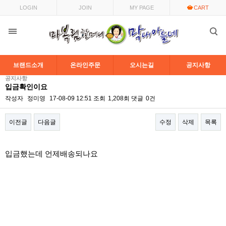
LOGIN
JOIN
MY PAGE
CART
브랜드소개
온라인주문
오시는길
공지사항
공지사항
입금확인이요
작성자
정미영
17-08-09 12:51
조회
1,208회
댓글
0건
이전글
다음글
수정
삭제
목록
본문
입금했는데 언제배송되나요