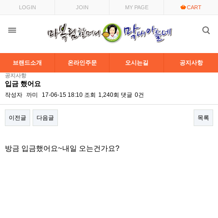
LOGIN
JOIN
MY PAGE
CART
브랜드소개
온라인주문
오시는길
공지사항
공지사항
입금 했어요
작성자
까미
17-06-15 18:10
조회
1,240회
댓글
0건
이전글
다음글
목록
본문
방금 입금했어요~내일 오는건가요?