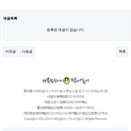
댓글목록
등록된 댓글이 없습니다.
이전글
다음글
목록
회사명
마복림할머니 막내아들네
주소
서울 중구 다산로29길 63 1층
사업자 등록번호
521-60-00044
대표
김홍식
전화
02-962-8288
팩스
통신판매업신고번호
제2016-서울중구-0301호
개인정보관리책임자
정보책임자명
부가통신사업신고번호
12345호
Copyright © 2001-2013 마복림할머니 막내아들네. All Rights Reserved.