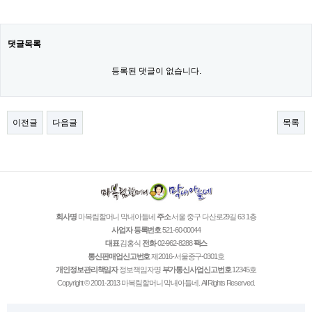
댓글목록
등록된 댓글이 없습니다.
이전글
다음글
목록
회사명
마복림할머니 막내아들네
주소
서울 중구 다산로29길 63 1층
사업자 등록번호
521-60-00044
대표
김홍식
전화
02-962-8288
팩스
통신판매업신고번호
제2016-서울중구-0301호
개인정보관리책임자
정보책임자명
부가통신사업신고번호
12345호
Copyright © 2001-2013 마복림할머니 막내아들네. All Rights Reserved.