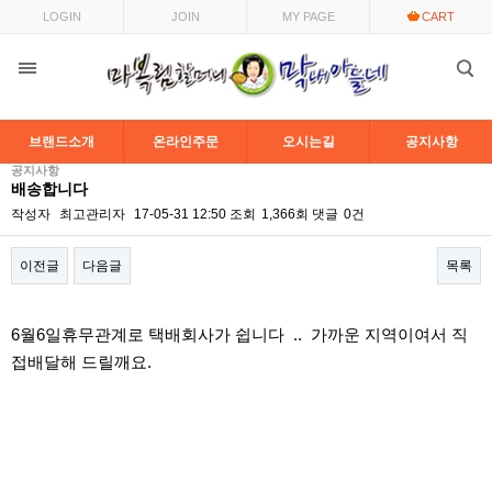
LOGIN
JOIN
MY PAGE
CART
브랜드소개
온라인주문
오시는길
공지사항
공지사항
배송합니다
작성자
최고관리자
17-05-31 12:50
조회
1,366회
댓글
0건
이전글
다음글
목록
본문
6월6일휴무관계로 택배회사가 쉽니다 .. 가까운 지역이여서 직
접배달해 드릴깨요.