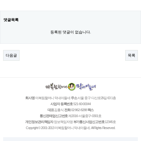
댓글목록
등록된 댓글이 없습니다.
다음글
목록
회사명
마복림할머니 막내아들네
주소
서울 중구 다산로29길 63 1층
사업자 등록번호
521-60-00044
대표
김홍식
전화
02-962-8288
팩스
통신판매업신고번호
제2016-서울중구-0301호
개인정보관리책임자
정보책임자명
부가통신사업신고번호
12345호
Copyright © 2001-2013 마복림할머니 막내아들네. All Rights Reserved.