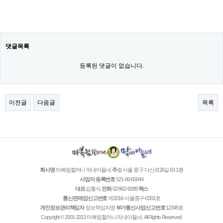
댓글목록
등록된 댓글이 없습니다.
이전글
다음글
목록
회사명
마복림할머니 막내아들네
주소
서울 중구 다산로29길 63 1층
사업자 등록번호
521-60-00044
대표
김홍식
전화
02-962-8288
팩스
통신판매업신고번호
제2016-서울중구-0301호
개인정보관리책임자
정보책임자명
부가통신사업신고번호
12345호
Copyright © 2001-2013 마복림할머니 막내아들네. All Rights Reserved.