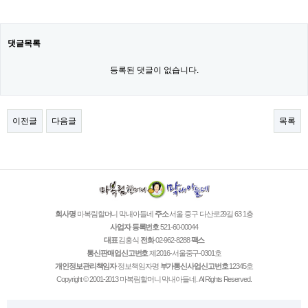
댓글목록
등록된 댓글이 없습니다.
이전글
다음글
목록
회사명
마복림할머니 막내아들네
주소
서울 중구 다산로29길 63 1층
사업자 등록번호
521-60-00044
대표
김홍식
전화
02-962-8288
팩스
통신판매업신고번호
제2016-서울중구-0301호
개인정보관리책임자
정보책임자명
부가통신사업신고번호
12345호
Copyright © 2001-2013 마복림할머니 막내아들네. All Rights Reserved.