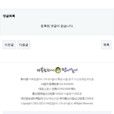
댓글목록
등록된 댓글이 없습니다.
이전글
다음글
목록
회사명
마복림할머니 막내아들네
주소
서울 중구 다산로29길 63 1층
사업자 등록번호
521-60-00044
대표
김홍식
전화
02-962-8288
팩스
통신판매업신고번호
제2016-서울중구-0301호
개인정보관리책임자
정보책임자명
부가통신사업신고번호
12345호
Copyright © 2001-2013 마복림할머니 막내아들네. All Rights Reserved.