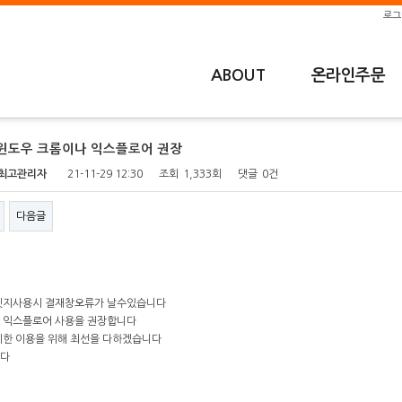
로그
ABOUT
온라인주문
]윈도우 크롬이나 익스플로어 권장
최고관리자
21-11-29 12:30
조회
1,333회
댓글
0건
다음글
엣지사용시 결재창오류가 날수있습니다
 익스플로어 사용을 권장합니다
리한 이용을 위해 최선을 다하겠습니다
다