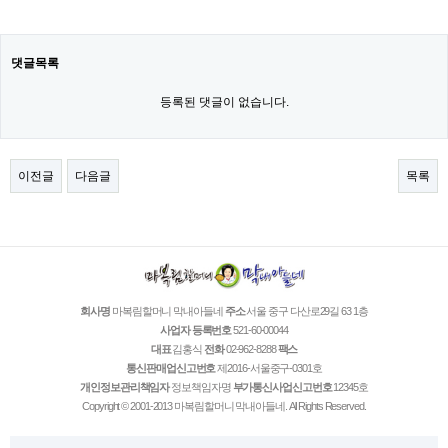
댓글목록
등록된 댓글이 없습니다.
이전글
다음글
목록
회사명
마복림할머니 막내아들네
주소
서울 중구 다산로29길 63 1층
사업자 등록번호
521-60-00044
대표
김홍식
전화
02-962-8288
팩스
통신판매업신고번호
제2016-서울중구-0301호
개인정보관리책임자
정보책임자명
부가통신사업신고번호
12345호
Copyright © 2001-2013 마복림할머니 막내아들네. All Rights Reserved.