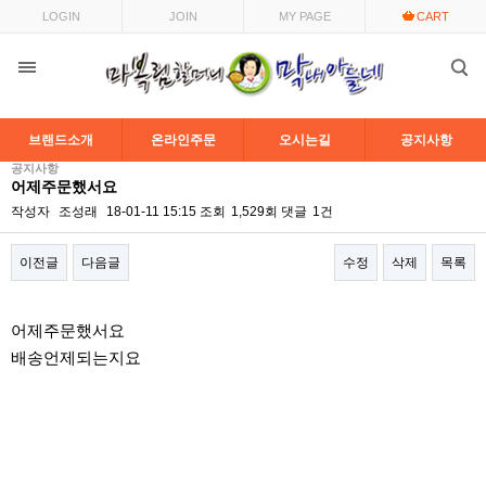
LOGIN
JOIN
MY PAGE
CART
브랜드소개
온라인주문
오시는길
공지사항
공지사항
어제주문했서요
작성자
조성래
18-01-11 15:15
조회
1,529회
댓글
1건
이전글
다음글
수정
삭제
목록
본문
어제주문했서요
배송언제되는지요