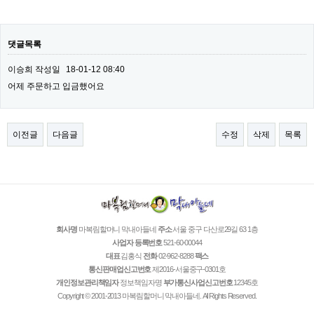
댓글목록
이승희
작성일
18-01-12 08:40
어제 주문하고 입금했어요
이전글
다음글
수정
삭제
목록
회사명
마복림할머니 막내아들네
주소
서울 중구 다산로29길 63 1층
사업자 등록번호
521-60-00044
대표
김홍식
전화
02-962-8288
팩스
통신판매업신고번호
제2016-서울중구-0301호
개인정보관리책임자
정보책임자명
부가통신사업신고번호
12345호
Copyright © 2001-2013 마복림할머니 막내아들네. All Rights Reserved.