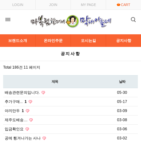
LOGIN
JOIN
MY PAGE
CART
브랜드소개
온라인주문
오시는길
공지사항
목록
공지사항
Total 186건
11 페이지
제목
날짜
배송관련문의입니다.
05-30
추가구매...
1
05-17
야끼만두
1
03-09
제주도배송....
03-08
입금확인요
03-06
공에 튕겨나가는 사나
03-02