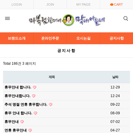
LOGIN
JOIN
MY PAGE
CART
브랜드소개
온라인주문
오시는길
공지사항
목록
공지사항
Total 186건
3 페이지
제목
날짜
휴무안내 합니다.
12-29
휴무안내합니다.
12-24
추석 명절 연휴 휴무합니다.
09-22
휴무 안내 합니다.
08-09
휴무안내
07-02
연휴 휴무안내
04-27